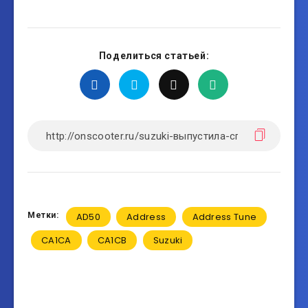
Поделиться статьей:
Метки:
AD50
Address
Address Tune
CA1CA
CA1CB
Suzuki