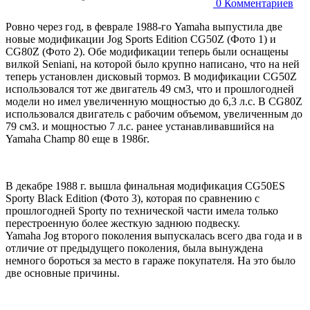
0
Комментариев
Ровно через год, в феврале 1988-го Yamaha выпустила две
новые модификации Jog Sports Edition CG50Z (Фото 1) и
CG80Z (Фото 2). Обе модификации теперь были оснащены
вилкой Seniani, на которой было крупно написано, что на ней
теперь установлен дисковый тормоз. В модификации CG50Z
использовался тот же двигатель 49 см3, что и прошлогодней
модели но имел увеличенную мощностью до 6,3 л.с. В CG80Z
использовался двигатель с рабочим объемом, увеличенным до
79 см3. и мощностью 7 л.с. ранее устанавливавшийся на
Yamaha Champ 80 еще в 1986г.
В декабре 1988 г. вышла финальная модификация CG50ES
Sporty Black Edition (Фото 3), которая по сравнению с
прошлогодней Sporty по технической части имела только
перестроенную более жесткую заднюю подвеску.
Yamaha Jog второго поколения выпускалась всего два года и в
отличие от предыдущего поколения, была вынуждена
немного бороться за место в гараже покупателя. На это было
две основные причины.