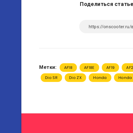
Поделиться статье
Метки:
AF18
AF18E
AF19
AF
Dio SR
Dio ZX
Honda
Honda 