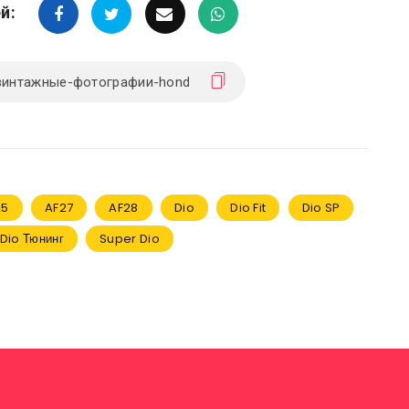
й:
25
AF27
AF28
Dio
Dio Fit
Dio SP
Dio Тюнинг
Super Dio