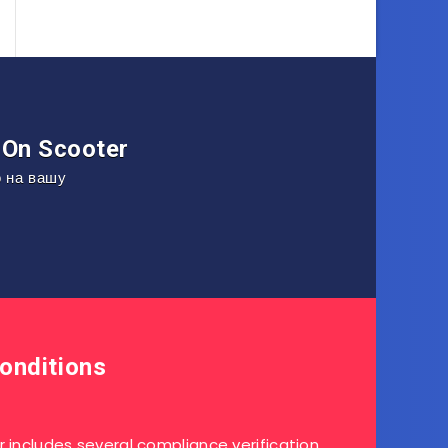
On Scooter
о на вашу
onditions
r includes several compliance verification