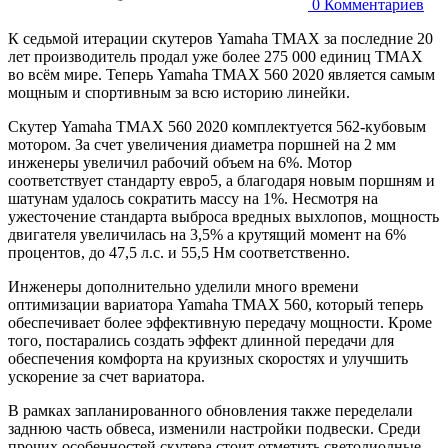
0
Комментариев
К седьмой итерации скутеров Yamaha TMAX за последние 20
лет производитель продал уже более 275 000 единиц TMAX
во всём мире. Теперь Yamaha TMAX 560 2020 является самым
мощным и спортивным за всю историю линейки.
Скутер Yamaha TMAX 560 2020 комплектуется 562-кубовым
мотором. За счет увеличения диаметра поршней на 2 мм
инженеры увеличил рабочий объем на 6%. Мотор
соответствует стандарту евро5, а благодаря новым поршням и
шатунам удалось сократить массу на 1%. Несмотря на
ужесточение стандарта выброса вредных выхлопов, мощность
двигателя увеличилась на 3,5% а крутящий момент на 6%
процентов, до 47,5 л.с. и 55,5 Нм соответственно.
Инженеры дополнительно уделили много времени
оптимизации вариатора Yamaha TMAX 560, который теперь
обеспечивает более эффективную передачу мощности. Кроме
того, постарались создать эффект длинной передачи для
обеспечения комфорта на круизных скоростях и улучшить
ускорение за счет вариатора.
В рамках запланированного обновления также переделали
заднюю часть обвеса, изменили настройки подвески. Среди
прочих особенностей скутера стоит отметить светодиодные